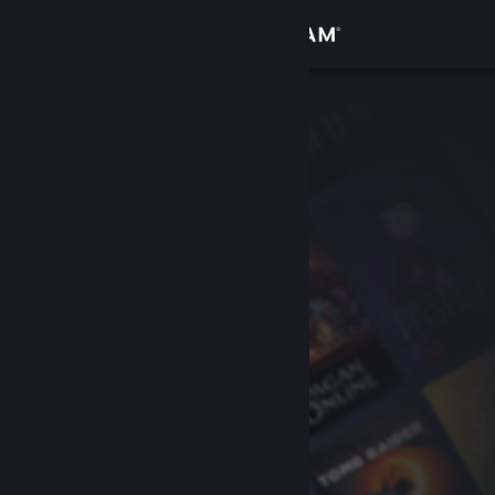
Zaloguj się
Sklep
Społeczność
Informacje
Wsparcie
Zmień język
Pobierz aplikację mobilną Steam
Wersja przeglądarkowa