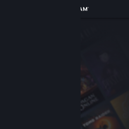
Zaloguj się
Sklep
Społeczność
Informacje
Wsparcie
Zmień język
Pobierz aplikację mobilną Steam
Wersja przeglądarkowa