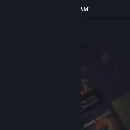
Zaloguj się
Sklep
Społeczność
Informacje
Wsparcie
Zmień język
Pobierz aplikację mobilną Steam
Wersja przeglądarkowa