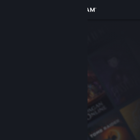
Zaloguj się
Sklep
Społeczność
Informacje
Wsparcie
Zmień język
Pobierz aplikację mobilną Steam
Wersja przeglądarkowa