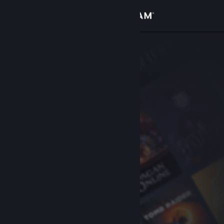
Zaloguj się
Sklep
Społeczność
Informacje
Wsparcie
Zmień język
Pobierz aplikację mobilną Steam
Wersja przeglądarkowa