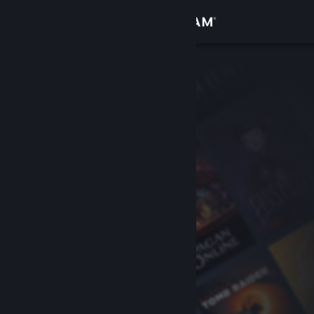
Zaloguj się
Sklep
Społeczność
Informacje
Wsparcie
Zmień język
Pobierz aplikację mobilną Steam
Wersja przeglądarkowa