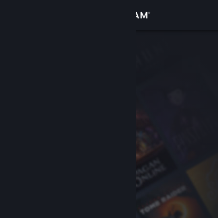
Zaloguj się
Sklep
Społeczność
Informacje
Wsparcie
Zmień język
Pobierz aplikację mobilną Steam
Wersja przeglądarkowa