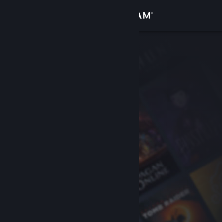
Zaloguj się
Sklep
Społeczność
Informacje
Wsparcie
Zmień język
Pobierz aplikację mobilną Steam
Wersja przeglądarkowa