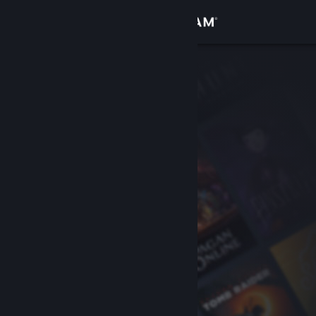
Zaloguj się
Sklep
Społeczność
Informacje
Wsparcie
Zmień język
Pobierz aplikację mobilną Steam
Wersja przeglądarkowa