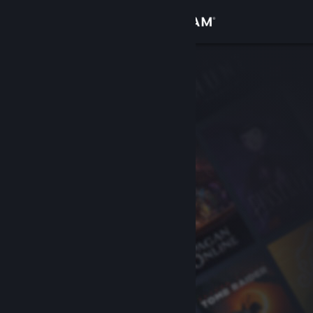
Zaloguj się
Sklep
Społeczność
Informacje
Wsparcie
Zmień język
Pobierz aplikację mobilną Steam
Wersja przeglądarkowa