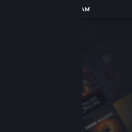
Zaloguj się
Sklep
Społeczność
Informacje
Wsparcie
Zmień język
Pobierz aplikację mobilną Steam
Wersja przeglądarkowa