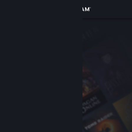
Zaloguj się
Sklep
Społeczność
Informacje
Wsparcie
Zmień język
Pobierz aplikację mobilną Steam
Wersja przeglądarkowa