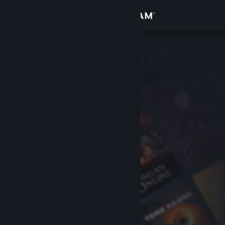
Zaloguj się
Sklep
Społeczność
Informacje
Wsparcie
Zmień język
Pobierz aplikację mobilną Steam
Wersja przeglądarkowa