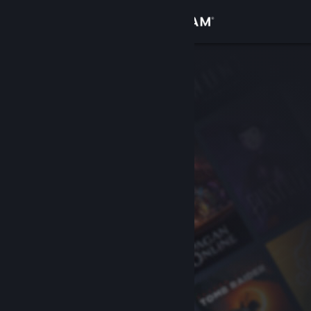
Zaloguj się
Sklep
Społeczność
Informacje
Wsparcie
Zmień język
Pobierz aplikację mobilną Steam
Wersja przeglądarkowa