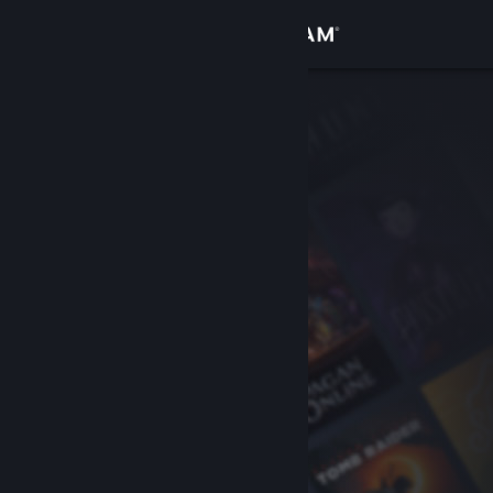
Zaloguj się
Sklep
Społeczność
Informacje
Wsparcie
Zmień język
Pobierz aplikację mobilną Steam
Wersja przeglądarkowa