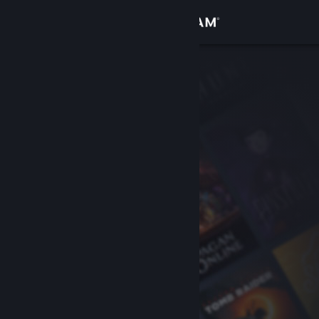
Zaloguj się
Sklep
Społeczność
Informacje
Wsparcie
Zmień język
Pobierz aplikację mobilną Steam
Wersja przeglądarkowa