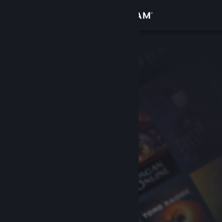
Zaloguj się
Sklep
Społeczność
Informacje
Wsparcie
Zmień język
Pobierz aplikację mobilną Steam
Wersja przeglądarkowa