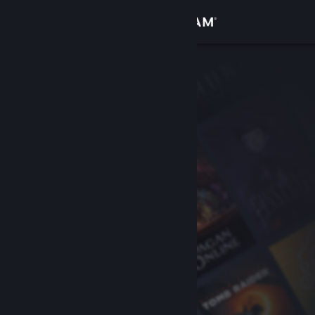
Zaloguj się
Sklep
Społeczność
Informacje
Wsparcie
Zmień język
Pobierz aplikację mobilną Steam
Wersja przeglądarkowa