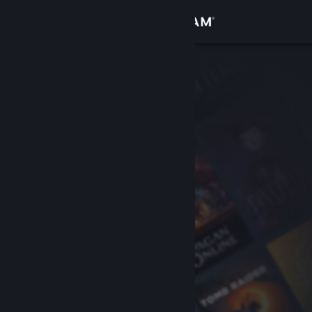
Zaloguj się
Sklep
Społeczność
Informacje
Wsparcie
Zmień język
Pobierz aplikację mobilną Steam
Wersja przeglądarkowa