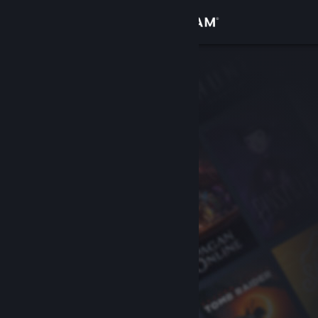
Zaloguj się
Sklep
Społeczność
Informacje
Wsparcie
Zmień język
Pobierz aplikację mobilną Steam
Wersja przeglądarkowa