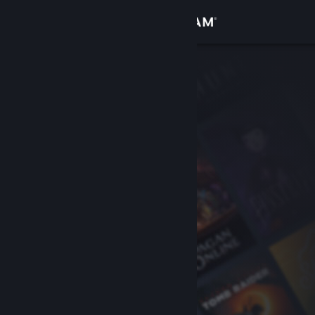
Zaloguj się
Sklep
Społeczność
Informacje
Wsparcie
Zmień język
Pobierz aplikację mobilną Steam
Wersja przeglądarkowa