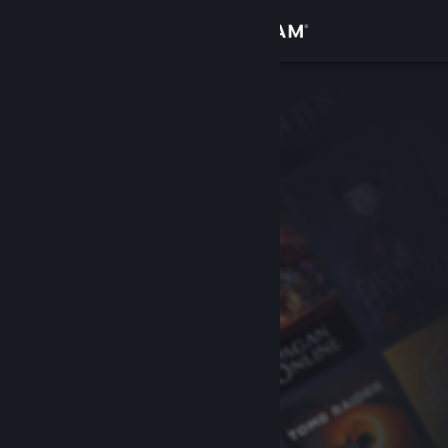
Zaloguj się
Sklep
Społeczność
Informacje
Wsparcie
Zmień język
Pobierz aplikację mobilną Steam
Wersja przeglądarkowa