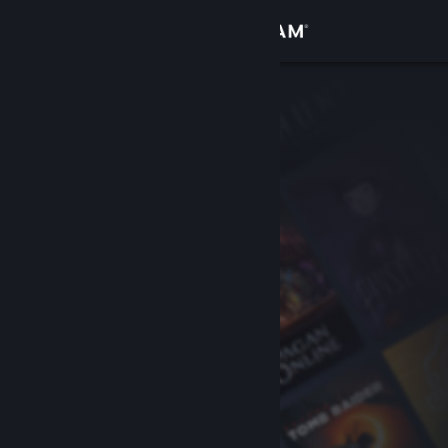
Zaloguj się
Sklep
Społeczność
Informacje
Wsparcie
Zmień język
Pobierz aplikację mobilną Steam
Wersja przeglądarkowa