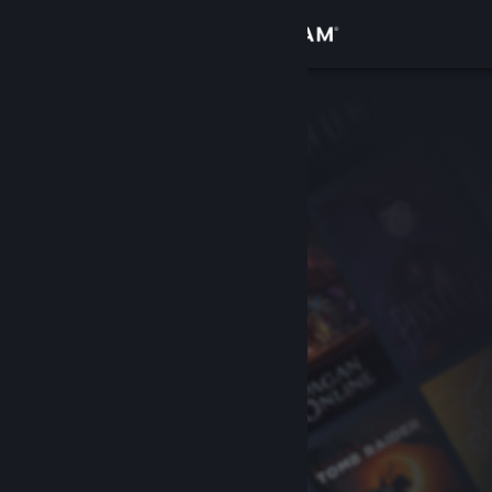
Zaloguj się
Sklep
Społeczność
Informacje
Wsparcie
Zmień język
Pobierz aplikację mobilną Steam
Wersja przeglądarkowa