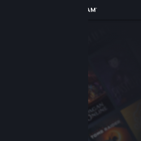
Zaloguj się
Sklep
Społeczność
Informacje
Wsparcie
Zmień język
Pobierz aplikację mobilną Steam
Wersja przeglądarkowa