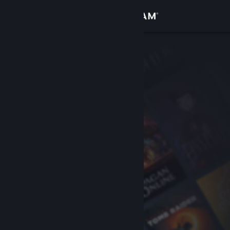
Zaloguj się
Sklep
Społeczność
Informacje
Wsparcie
Zmień język
Pobierz aplikację mobilną Steam
Wersja przeglądarkowa