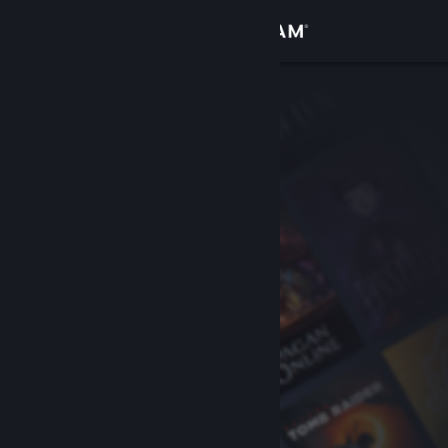
Zaloguj się
Sklep
Społeczność
Informacje
Wsparcie
Zmień język
Pobierz aplikację mobilną Steam
Wersja przeglądarkowa