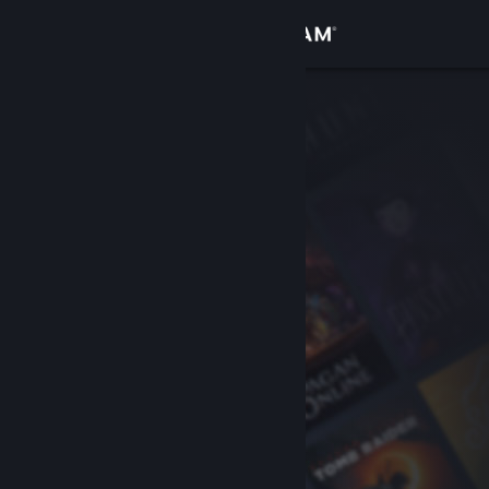
Zaloguj się
Sklep
Społeczność
Informacje
Wsparcie
Zmień język
Pobierz aplikację mobilną Steam
Wersja przeglądarkowa