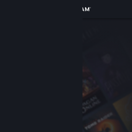
Zaloguj się
Sklep
Społeczność
Informacje
Wsparcie
Zmień język
Pobierz aplikację mobilną Steam
Wersja przeglądarkowa