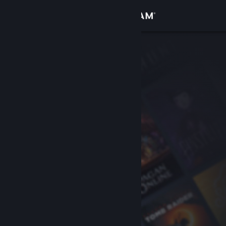
Zaloguj się
Sklep
Społeczność
Informacje
Wsparcie
Zmień język
Pobierz aplikację mobilną Steam
Wersja przeglądarkowa