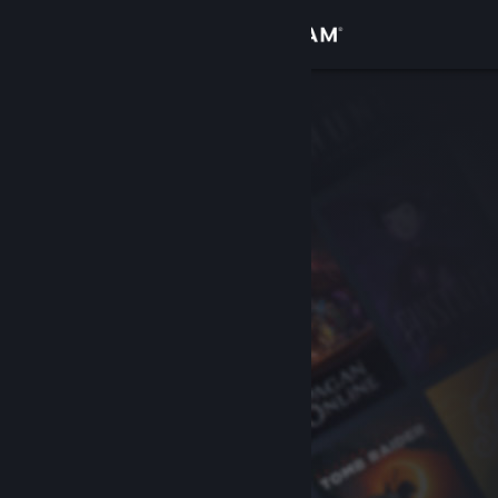
Zaloguj się
Sklep
Społeczność
Informacje
Wsparcie
Zmień język
Pobierz aplikację mobilną Steam
Wersja przeglądarkowa