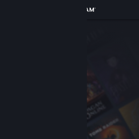
Zaloguj się
Sklep
Społeczność
Informacje
Wsparcie
Zmień język
Pobierz aplikację mobilną Steam
Wersja przeglądarkowa