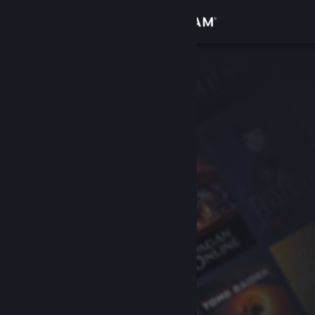
Zaloguj się
Sklep
Społeczność
Informacje
Wsparcie
Zmień język
Pobierz aplikację mobilną Steam
Wersja przeglądarkowa