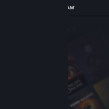
Zaloguj się
Sklep
Społeczność
Informacje
Wsparcie
Zmień język
Pobierz aplikację mobilną Steam
Wersja przeglądarkowa