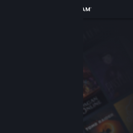
Zaloguj się
Sklep
Społeczność
Informacje
Wsparcie
Zmień język
Pobierz aplikację mobilną Steam
Wersja przeglądarkowa