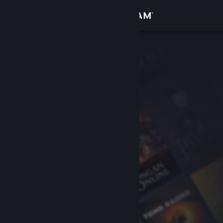
Zaloguj się
Sklep
Społeczność
Informacje
Wsparcie
Zmień język
Pobierz aplikację mobilną Steam
Wersja przeglądarkowa