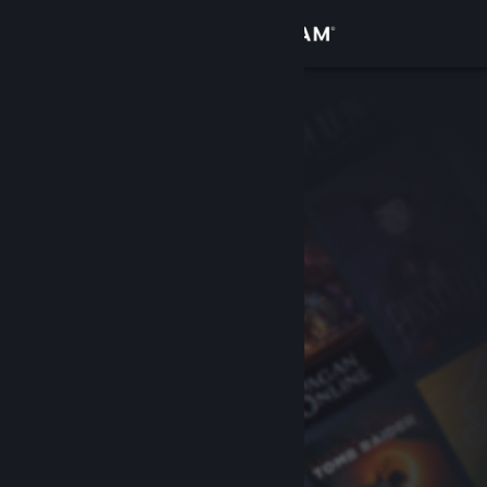
Zaloguj się
Sklep
Społeczność
Informacje
Wsparcie
Zmień język
Pobierz aplikację mobilną Steam
Wersja przeglądarkowa