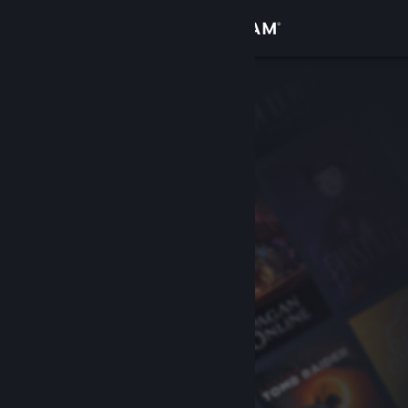
Zaloguj się
Sklep
Społeczność
Informacje
Wsparcie
Zmień język
Pobierz aplikację mobilną Steam
Wersja przeglądarkowa