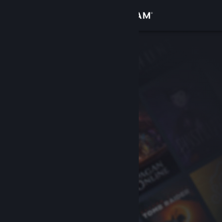
Zaloguj się
Sklep
Społeczność
Informacje
Wsparcie
Zmień język
Pobierz aplikację mobilną Steam
Wersja przeglądarkowa