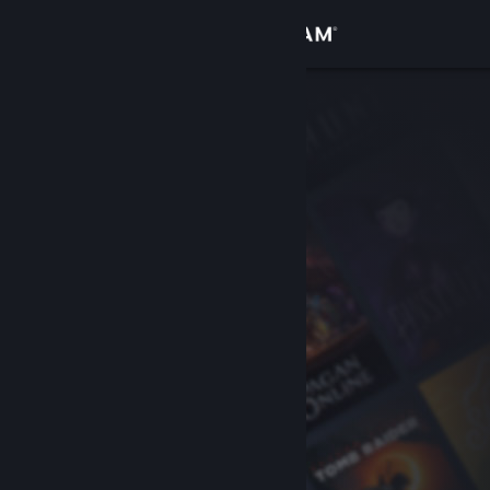
Zaloguj się
Sklep
Społeczność
Informacje
Wsparcie
Zmień język
Pobierz aplikację mobilną Steam
Wersja przeglądarkowa