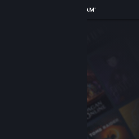
Zaloguj się
Sklep
Społeczność
Informacje
Wsparcie
Zmień język
Pobierz aplikację mobilną Steam
Wersja przeglądarkowa