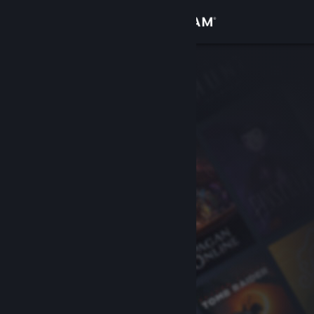
Zaloguj się
Sklep
Społeczność
Informacje
Wsparcie
Zmień język
Pobierz aplikację mobilną Steam
Wersja przeglądarkowa