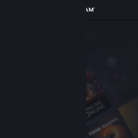
Zaloguj się
Sklep
Społeczność
Informacje
Wsparcie
Zmień język
Pobierz aplikację mobilną Steam
Wersja przeglądarkowa