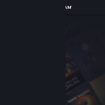
Zaloguj się
Sklep
Społeczność
Informacje
Wsparcie
Zmień język
Pobierz aplikację mobilną Steam
Wersja przeglądarkowa