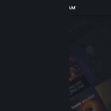
Zaloguj się
Sklep
Społeczność
Informacje
Wsparcie
Zmień język
Pobierz aplikację mobilną Steam
Wersja przeglądarkowa