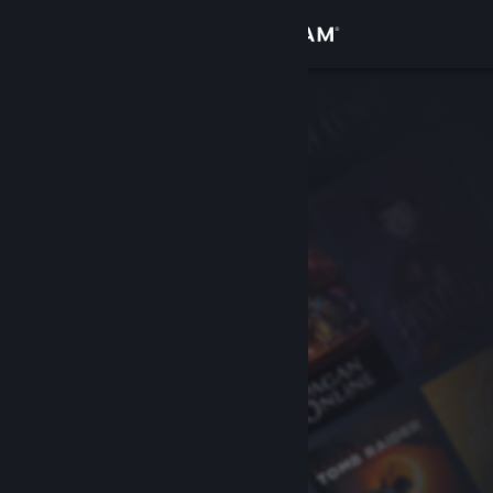
Zaloguj się
Sklep
Społeczność
Informacje
Wsparcie
Zmień język
Pobierz aplikację mobilną Steam
Wersja przeglądarkowa