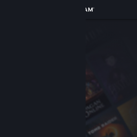
Zaloguj się
Sklep
Społeczność
Informacje
Wsparcie
Zmień język
Pobierz aplikację mobilną Steam
Wersja przeglądarkowa