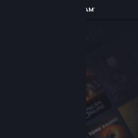
Zaloguj się
Sklep
Społeczność
Informacje
Wsparcie
Zmień język
Pobierz aplikację mobilną Steam
Wersja przeglądarkowa