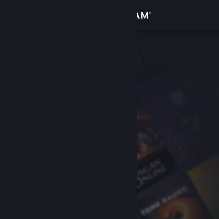
Zaloguj się
Sklep
Społeczność
Informacje
Wsparcie
Zmień język
Pobierz aplikację mobilną Steam
Wersja przeglądarkowa