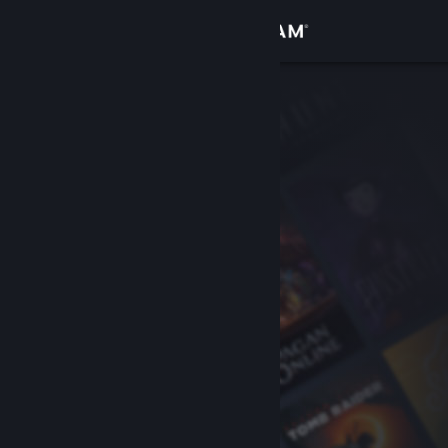
Zaloguj się
Sklep
Społeczność
Informacje
Wsparcie
Zmień język
Pobierz aplikację mobilną Steam
Wersja przeglądarkowa